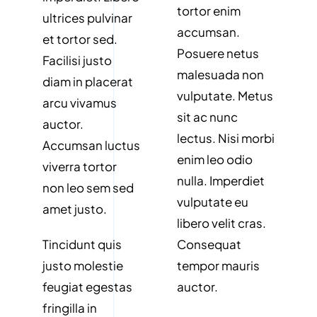
tortor enim
ultrices pulvinar
accumsan.
et tortor sed.
Posuere netus
Facilisi justo
malesuada non
diam in placerat
vulputate. Metus
arcu vivamus
sit ac nunc
auctor.
lectus. Nisi morbi
Accumsan luctus
enim leo odio
viverra tortor
nulla. Imperdiet
non leo sem sed
vulputate eu
amet justo.
libero velit cras.
Tincidunt quis
Consequat
justo molestie
tempor mauris
feugiat egestas
auctor.
fringilla in