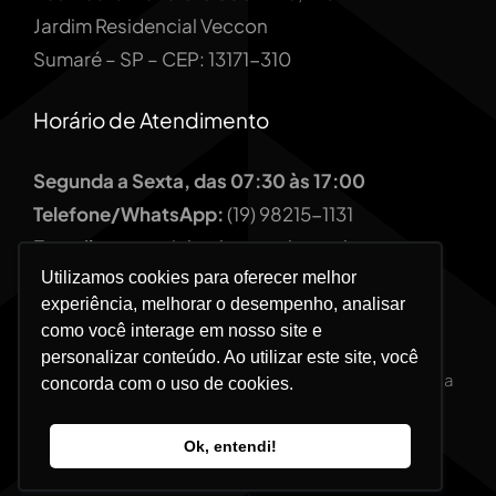
Jardim Residencial Veccon
Sumaré – SP – CEP: 13171-310
Horário de Atendimento
Segunda a Sexta, das 07:30 às 17:00
Telefone/WhatsApp:
(19) 98215-1131
E-mail:
comercial@sbsmetal.com.br
Utilizamos cookies para oferecer melhor
experiência, melhorar o desempenho, analisar
como você interage em nosso site e
personalizar conteúdo. Ao utilizar este site, você
© 2012 - 2026 | SBS Metal - Cercamento e Segurança
concorda com o uso de cookies.
Perimetral | Todos os Direitos Reservados
Desenvolvido por
Farnesi Digital
Ok, entendi!