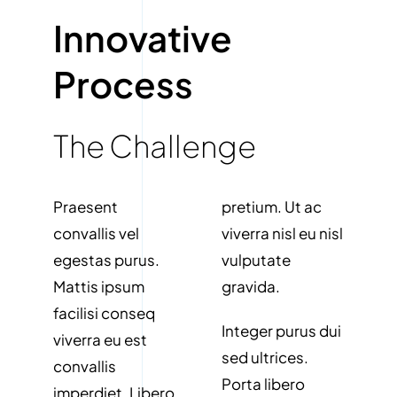
Innovative
Process
The Challenge
Praesent
pretium. Ut ac
convallis vel
viverra nisl eu nisl
egestas purus.
vulputate
Mattis ipsum
gravida.
facilisi conseq
Integer purus dui
viverra eu est
sed ultrices.
convallis
Porta libero
imperdiet. Libero